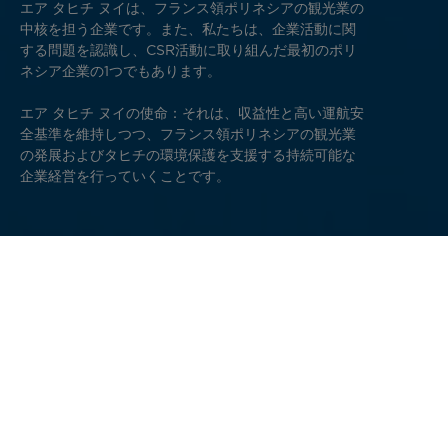
エア タヒチ ヌイは、フランス領ポリネシアの観光業の
中核を担う企業です。また、私たちは、企業活動に関
する問題を認識し、CSR活動に取り組んだ最初のポリ
ネシア企業の1つでもあります。
エア タヒチ ヌイの使命：それは、収益性と高い運航安
全基準を維持しつつ、フランス領ポリネシアの観光業
の発展およびタヒチの環境保護を支援する持続可能な
企業経営を行っていくことです。
エア タヒチ ヌイが実現を目指す持続可能な4
つの事柄
責任ある航空機の運航、および利害関係者（お客様、乗
務員、サプライヤーなど）との信頼関係を維持すること
企業活動による環境への影響を減少させること