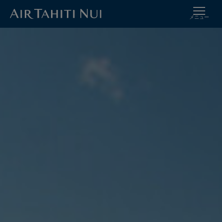
メニュー
メ
イメージ
イ
ン
コ
ン
テ
ン
ツ
に
進
む