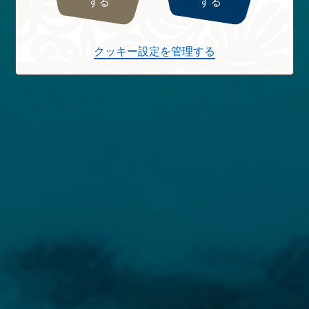
する
する
クッキー設定を管理する