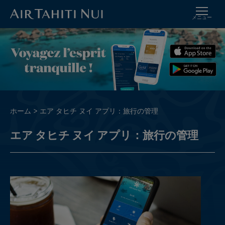
メニュー
メ
イ
イ
メ
ン
ー
コ
ジ
ン
テ
ン
ツ
パ
ホーム
エア タヒチ ヌイ アプリ：旅行の管理
に
ン
進
エア タヒチ ヌイ アプリ：旅行の管理
く
む
ず