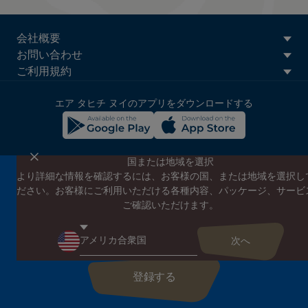
ATN:
会社概要
Footer
お問い合わせ
menu
ご利用規約
block
エア タヒチ ヌイのアプリをダウンロードする
国または地域を選択
より詳細な情報を確認するには、お客様の国、または地域を選択し
エア タヒチ ヌイのニュースレターに登録する
ださい。お客様にご利用いただける各種内容、パッケージ、サービ
エア タヒチ ヌイやタヒチの最新情報、スペシャルプロモーショ
ご確認いただけます。
ンの案内をお届けします
こちらにEメールアドレスを入力してください