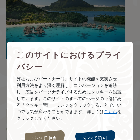
このサイトにおけるプライ
バシー
保有マイルの確認、使用
弊社およびパートナーは、サイトの機能を充実させ、
「クラブティアレ」プログラムもご使用いただけます。「クラブ
利用方法をより深く理解し、コンバージョンを追跡
ティアレ」ロイヤルティアカウントへの接続が可能で、スマート
し、広告をパーソナライズするためにクッキーを設置
フォンからクラブティアレのロイヤルティカードにアクセスする
しています。このサイトのすべてのページの下部にあ
ことができます。
る「クッキー管理」リンクをクリックすることで、い
つでも気が変わることができます。詳しくは
こちら
を
クリックしてください。
すべて拒否
すべて許可