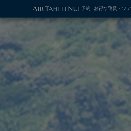
ATN:
予約
お得な運賃・ツ
Main
menu
メ
イメージ
block
イ
ン
コ
ン
テ
ン
ツ
に
進
む