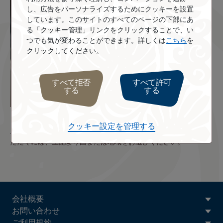
し、広告をパーソナライズするためにクッキーを設置
しています。このサイトのすべてのページの下部にあ
る「クッキー管理」リンクをクリックすることで、い
つでも気が変わることができます。詳しくは
こちら
を
クリックしてください。
すべて拒否
すべて許可
する
する
クッキー設定を管理する
エア タヒチ ヌイのオフィスの連絡先および営業時間をご確認い
ただくには、上記より国または地域をお選びください。
ATN:
会社概要
Footer
お問い合わせ
menu