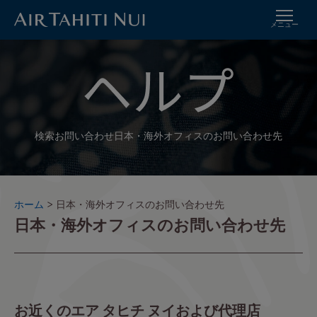
メニュー
メ
イ
ン
コ
ン
テ
ン
検索
お問い合わせ
日本・海外オフィスのお問い合わせ先
ツ
に
進
む
パ
ホーム
日本・海外オフィスのお問い合わせ先
日本・海外オフィスのお問い合わせ先
ン
く
ず
お近くのエア タヒチ ヌイおよび代理店