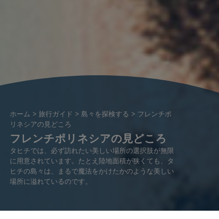
パ
ホーム
旅行ガイド
島々を探検する
フレンチポ
ン
リネシアの見どころ
フレンチポリネシアの見どころ
く
ず
タヒチでは、必ず訪れたい美しい場所の選択肢が無限
に用意されています。たとえ陸地面積が狭くても、タ
ヒチの島々は、まるで魔法をかけたかのような美しい
場所に溢れているのです。