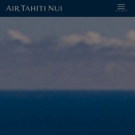
メニュー
メ
イメージ
イ
ン
コ
ン
テ
ン
ツ
に
進
む