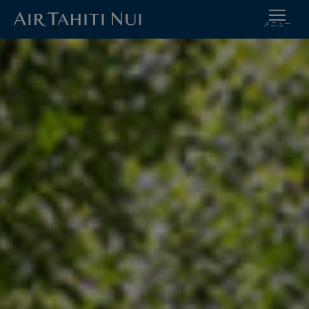
メニュー
メ
イメージ
イ
ン
コ
ン
テ
ン
ツ
に
進
む