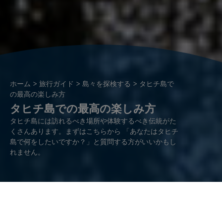
パ
ホーム
旅行ガイド
島々を探検する
タヒチ島で
ン
の最高の楽しみ方
タヒチ島での最高の楽しみ方
く
ず
タヒチ島には訪れるべき場所や体験するべき伝統がた
くさんあります。まずはこちらから 「あなたはタヒチ
島で何をしたいですか？」と質問する方がいいかもし
れません。
食事よりもショッピングを楽しみたいという方、ハイキングより
もビーチ遊びを選ぶ方、サーフィンよりも博物館を好む方もいる