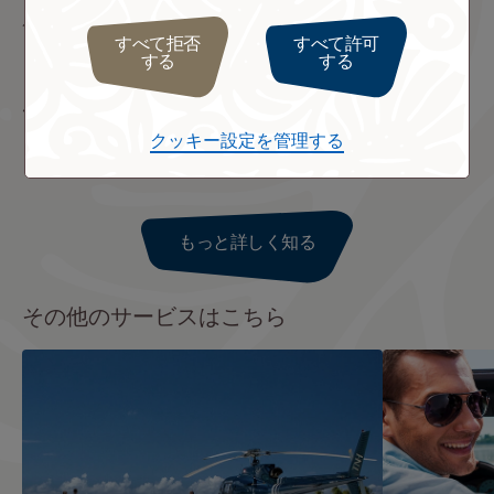
ルトラでご確認ください。
すべて拒否
すべて許可
※ご紹介するオプショナルツアーはベルトラ社とお客様との契約
する
する
となり、エア タヒチ ヌイが企画・実施するものではございませ
ん。
クッキー設定を管理する
もっと詳しく知る
その他のサービスはこちら