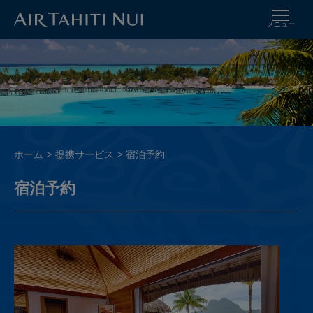
メニュー
メ
イ
イ
メ
ン
ー
コ
ジ
ン
テ
ン
ツ
パ
ホーム
提携サービス
宿泊予約
に
ン
進
宿泊予約
く
む
ず