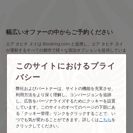
幅広いオファーの中からご予約ください
エア タヒチ ヌイは Booking.com と提携し、エア タヒチ ヌイ
が運航するすべての都市で様々な宿泊オプションを提供していま
す。お好みの施設を、最安値でオンライン予約することが可能で
このサイトにおけるプライ
す。エア タヒチ ヌイと Booking.comの提携で、これまで以上
に旅の予約が便利になりました
バシー
もっと詳しく知る
弊社およびパートナーは、サイトの機能を充実させ、
利用方法をより深く理解し、コンバージョンを追跡
し、広告をパーソナライズするためにクッキーを設置
ベルトラは18,000種類以上の現地ツアー・アクティビティを予
しています。このサイトのすべてのページの下部にあ
約できる専門サイトです。シュノーケリング、スキューバダイビ
る「クッキー管理」リンクをクリックすることで、い
ングなどのアクティビティを豊富な体験談でご紹介しておりま
つでも気が変わることができます。詳しくは
こちら
を
す。
クリックしてください。
タヒチ現地のアクティビティは24時間オンライン予約可能なベ