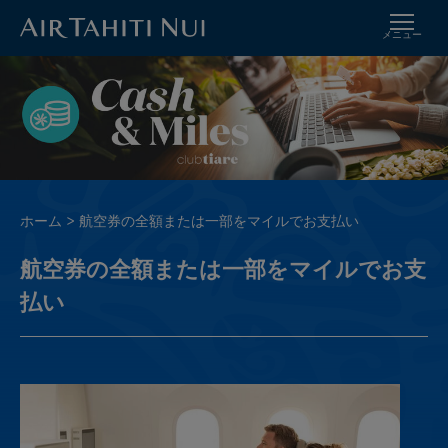
メニュー
メ
イ
イ
メ
ン
ー
コ
ジ
ン
テ
ン
ツ
パ
ホーム
航空券の全額または一部をマイルでお支払い
に
ン
進
航空券の全額または一部をマイルでお支
く
む
ず
払い