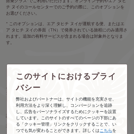
搭乗クラス*でご利用いただけます。オンライン予約やエア タヒ
チ ヌイのコールセンターでのご予約の際に、このオプションを
お選びください。
* このオプションは、エア タヒチ ヌイが運航する便、またはエ
ア タヒチ ヌイの券面（TN）で発券されている旅程にのみ適用さ
れます。追加の有料サービスが含まれる場合は対象外となりま
す。
クラブティアレマイルを使う
このサイトにおけるプライ
キャッシュとマイルでお支払いいただくと、マイルを自由にご利
バシー
用いただくことができ、さらに航空券をお得な金額でご購入いた
だけます。お好きなマイル数をお選びいただき、お得な金額での
弊社およびパートナーは、サイトの機能を充実させ、
ご購入をお楽しみください。
利用方法をより深く理解し、コンバージョンを追跡
し、広告をパーソナライズするためにクッキーを設置
詳しくは本プログラムの規約をご覧ください。
しています。このサイトのすべてのページの下部にあ
る「クッキー管理」リンクをクリックすることで、い
現在のマイル残高の確認や、クラブティアレへのご入会は、当ウ
つでも気が変わることができます。詳しくは
こちら
を
ェブサイトのクラブティアレページをご覧ください。