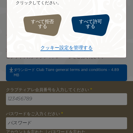
クリックしてください。
クラブティアレのマイルを貯める
すべて拒否
すべて許可
する
する
エア タヒチ ヌイでは、航空券の合計金額に応じてマイルが加算
されます。詳しくは本プログラムの規約をご覧ください。
クッキー設定を管理する
現在のマイル残高の確認や、クラブティアレへのご入会は、当ウ
ェブサイトのクラブティアレページをご覧ください。
ダウンロード Club Tiare general terms and conditions - 4.89
MB
クラブティアレ会員番号を入力してください
パスワードをご入力ください
アカウントを忘れた
|
パスワードを忘れた