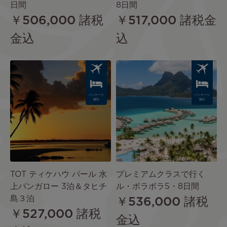
日間
8日間
￥506,000
諸税
￥517,000
諸税金
金込
込
Image
Image
パッケージ
パッケージ
旅行
旅行
TOT ティケハウ パール 水
プレミアムクラスで行く
上バンガロー 3泊＆タヒチ
ル・ボラボラ5・8日間
島３泊
￥536,000
諸税
￥527,000
諸税
金込