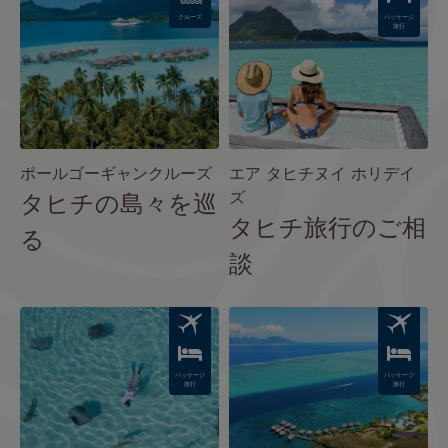
クルーズ
パッケージ
旅行
ポールゴーギャンクルーズ
エア タヒチヌイ ホリデイ
ズ
タヒチの島々を巡
タヒチ旅行のご相
る
談
Image
Image
パッケージ
パッケージ
旅行
旅行