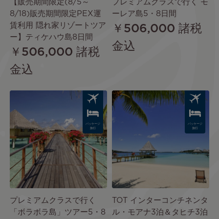
【販売期間限定(8/5～
プレミアムクラスで行く モ
8/18)販売期間限定PEX運
ーレア島5・8日間
賃利用 隠れ家リゾートツア
￥506,000
諸税
ー】ティケハウ島8日間
金込
￥506,000
諸税
金込
Image
Image
パッケージ
パッケージ
旅行
旅行
プレミアムクラスで行く
TOT インターコンチネンタ
「ボラボラ島」ツアー5・8
ル・モアナ3泊＆タヒチ3泊