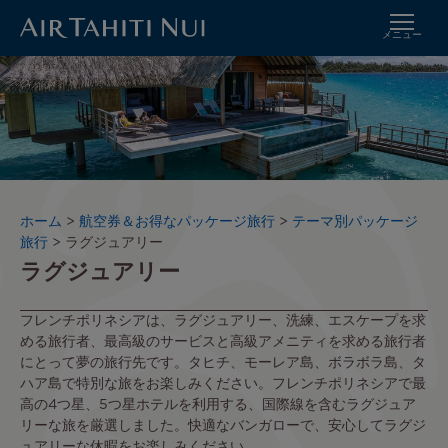
メニュー
メ
イ
ン
コ
ン
テ
ン
ツ
パ
ホーム
航空券＆お得なパッケージ旅行
テーマ別パッケージ
に
ン
旅行
ラグジュアリー
進
ラグジュアリー
く
む
ず
フレンチポリネシアは、ラグジュアリー、洗練、エスケープを求
める旅行者、最高級のサービスと高級アメニティを求める旅行者
にとって夢の旅行先です。タヒチ、モーレア島、ボラボラ島、タ
ハア島で特別な旅をお楽しみください。フレンチポリネシアで最
高の4つ星、5つ星ホテルを利用する、国際線を含むラグジュア
リーな旅を厳選しました。快適なバンガローで、安心してラグジ
ュアリーな休暇をお楽しみください。