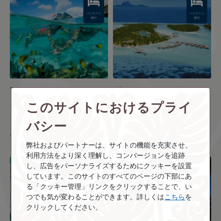
パッケージ
パッケージ
旅行
旅行
TOT ル ボラボラbyパール
プレミアクラスで行く ル
このサイトにおけるプライ
リゾート 5日間
タハア 5・8日間
￥432,000
諸税
￥461,000
諸税
バシー
金込
金込
弊社およびパートナーは、サイトの機能を充実させ、
利用方法をより深く理解し、コンバージョンを追跡
Image
Image
し、広告をパーソナライズするためにクッキーを設置
しています。このサイトのすべてのページの下部にあ
る「クッキー管理」リンクをクリックすることで、い
パッケージ
パッケージ
旅行
旅行
つでも気が変わることができます。詳しくは
こちら
を
クリックしてください。