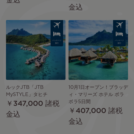
金込
金込
Image
Image
パッケージ
パッケージ
旅行
旅行
ルックJTB「JTB
10月1日オープン！ブラッデ
MySTYLE」タヒチ
ィ・マリーズ ホテル ボラ
ボラ5日間
￥347,000
諸税
￥407,000
諸税
金込
金込