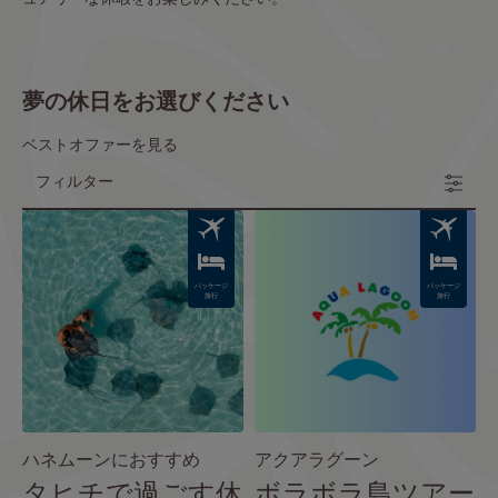
夢の休日をお選びください
ベストオファーを見る
フィルター
Image
Image
パッケージ
パッケージ
旅行
旅行
ハネムーンにおすすめ
アクアラグーン
タヒチで過ごす休
ボラボラ島ツアー