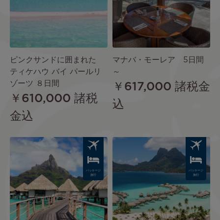
ピンクサンドに囲まれた
マナバ・モーレア 5日間
ティケハウ バイ パールリ
～
ゾーツ ８日間
￥617,000
諸税金
￥610,000
諸税
込
金込
Image
Image
パッケージ
パッケージ
旅行
旅行