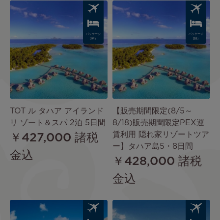
Image
Image
パッケージ
パッケージ
旅行
旅行
TOT ル タハア アイランド
【販売期間限定(8/5～
リ ゾート＆スパ 2泊 5日間
8/18)販売期間限定PEX運
賃利用 隠れ家リゾートツア
￥427,000
諸税
ー】タハア島5・8日間
金込
￥428,000
諸税
金込
Image
Image