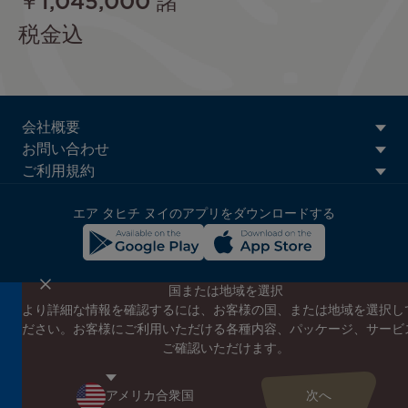
￥1,045,000
諸
税金込
ATN:
会社概要
Footer
お問い合わせ
menu
ご利用規約
block
エア タヒチ ヌイのアプリをダウンロードする
国または地域を選択
より詳細な情報を確認するには、お客様の国、または地域を選択し
エア タヒチ ヌイのニュースレターに登録する
ださい。お客様にご利用いただける各種内容、パッケージ、サービ
エア タヒチ ヌイやタヒチの最新情報、スペシャルプロモーショ
ご確認いただけます。
ンの案内をお届けします
こちらにEメールアドレスを入力してください