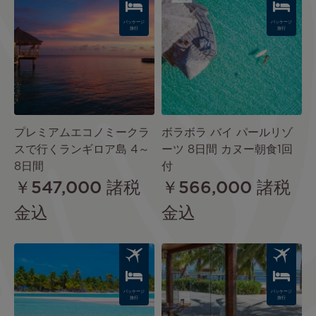
パッケージ
パッケージ
旅行
旅行
プレミアムエコノミークラ
ボラボラ バイ パールリゾ
スで行くランギロア島 4～
ーツ 8日間 カヌー朝食1回
8日間
付
￥547,000
諸税
￥566,000
諸税
金込
金込
Image
Image
パッケージ
パッケージ
旅行
旅行