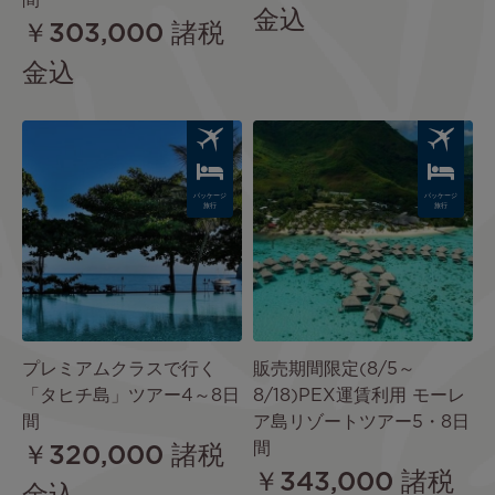
間
金込
￥303,000
諸税
金込
Image
Image
パッケージ
パッケージ
旅行
旅行
プレミアムクラスで行く
販売期間限定(8/5～
「タヒチ島」ツアー4～8日
8/18)PEX運賃利用 モーレ
間
ア島リゾートツアー5・8日
間
￥320,000
諸税
￥343,000
諸税