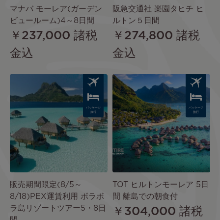
マナバ モーレア(ガーデン
阪急交通社 楽園タヒチ ヒ
ビュールーム)4～8日間
ルトン５日間
￥237,000
諸税
￥274,800
諸税
金込
金込
Image
Image
パッケージ
パッケージ
旅行
旅行
販売期間限定(8/5～
TOT ヒルトンモーレア 5日
8/18)PEX運賃利用 ボラボ
間 離島での朝食付
ラ島リゾートツアー5・8日
￥304,000
諸税