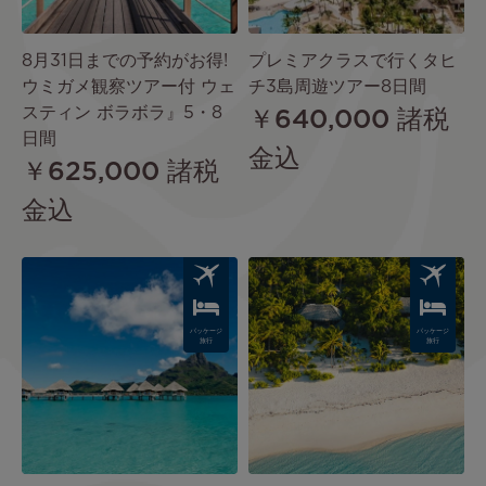
8月31日までの予約がお得!
プレミアクラスで行くタヒ
ウミガメ観察ツアー付 ウェ
チ3島周遊ツアー8日間
スティン ボラボラ』5・8
￥640,000
諸税
日間
金込
￥625,000
諸税
金込
Image
Image
パッケージ
パッケージ
旅行
旅行