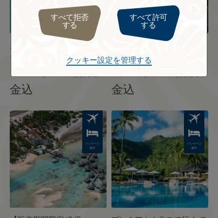
すべて拒否
すべて許可
する
する
ル ボラボラ 水上バンガロ
TOT キアオラ ランギロア
ー2泊 5日間 カヌー朝食付
3泊とパペーテ3泊8日間
クッキー設定を管理する
￥472,000
諸税
￥487,000
諸税
金込
金込
Image
Image
パッケージ
パッケージ
旅行
旅行