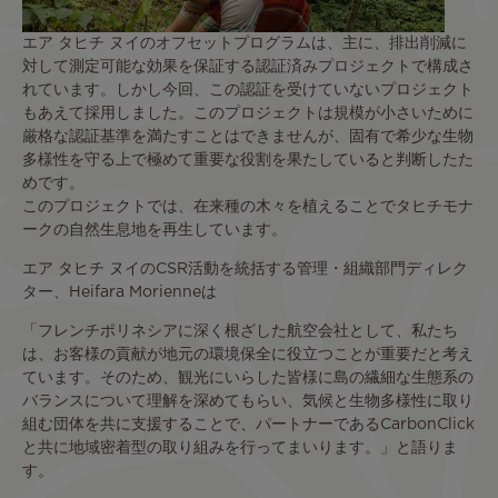
エア タヒチ ヌイのオフセットプログラムは、主に、排出削減に
対して測定可能な効果を保証する認証済みプロジェクトで構成さ
れています。しかし今回、この認証を受けていないプロジェクト
もあえて採用しました。このプロジェクトは規模が小さいために
厳格な認証基準を満たすことはできませんが、固有で希少な生物
多様性を守る上で極めて重要な役割を果たしていると判断したた
めです。
このプロジェクトでは、在来種の木々を植えることでタヒチモナ
ークの自然生息地を再生しています。
エア タヒチ ヌイのCSR活動を統括する管理・組織部門ディレク
ター、Heifara Morienneは
「フレンチポリネシアに深く根ざした航空会社として、私たち
は、お客様の貢献が地元の環境保全に役立つことが重要だと考え
ています。そのため、観光にいらした皆様に島の繊細な生態系の
バランスについて理解を深めてもらい、気候と生物多様性に取り
組む団体を共に支援することで、パートナーであるCarbonClick
と共に地域密着型の取り組みを行ってまいります。」と語りま
す。