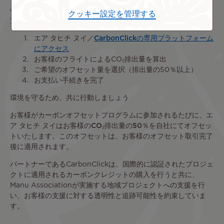
CO₂排出量をオフセットする機会を提供しています。オフセット
クッキー設定を管理する
方法は以下のとおりです。
エア タヒチ ヌイ／
CarbonClickの専用プラットフォーム
にアクセス
お客様のフライトによるCO₂排出量を算出
ご希望のオフセット量を選択（排出量の50％以上）
お支払い手続きを完了
環境を守るため、共に行動しましょう
お客様がカーボンオフセットプログラムに参加されるたびに、エ
ア タヒチ ヌイはお客様のCO₂排出量の50％を自社にてオフセッ
トいたします。このオフセットは、お客様のオフセット取引完了
後に適用されます
。
パートナーであるCarbonClickは、国際的に認証されたプロジェ
クトに適用されるカーボンクレジットの購入を行うと共に、
Manu Associationが実施する地域プロジェクトへの支援を行
い、お客様の支援に対する透明性と追跡可能性を約束していま
す。
Remote