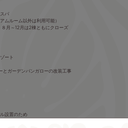
スパ
アムルーム以外は利用可能）
、８月～12月は2棟ともにクローズ
ゾート
ビューとガーデンバンガローの改装工事
ル設置のため
ト＆タラソスパ