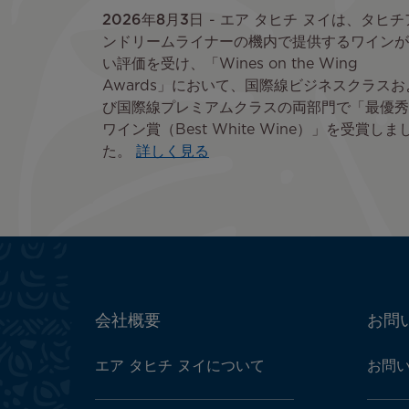
2026年8月3日
エア タヒチ ヌイは、タヒチ
ンドリームライナーの機内で提供するワインが
い評価を受け、「Wines on the Wing
Awards」において、国際線ビジネスクラスお
び国際線プレミアムクラスの両部門で「最優秀
ワイン賞（Best White Wine）」を受賞しま
た。
詳しく見る
ATN:
会社概要
お問
Footer
menu
エア タヒチ ヌイについて
お問
block