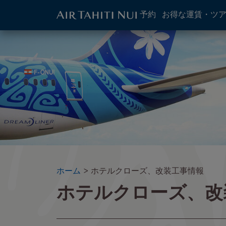
ATN:
予約
お得な運賃・ツ
Main
menu
メ
イ
block
イ
メ
ン
ー
コ
ジ
ン
テ
ン
ツ
に
進
む
パ
ホーム
ホテルクローズ、改装工事情報
ホテルクローズ、改
ン
く
ず