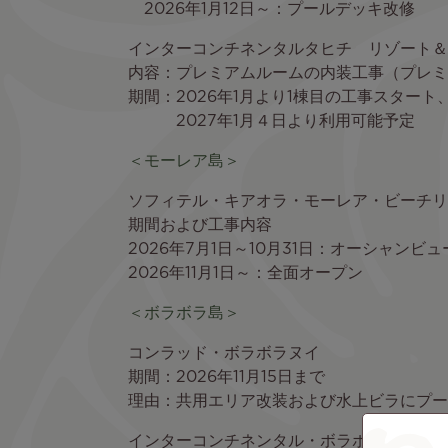
2026年1月12日～：プールデッキ改修
インターコンチネンタルタヒチ リゾート＆
内容：プレミアムルームの内装工事（プレミ
期間：2026年1月より1棟目の工事スタート
2027年1月４日より利用可能予定
＜モーレア島＞
ソフィテル・キアオラ・モーレア・ビーチリ
期間および工事内容
2026年7月1日～10月31日：オーシャン
2026年11月1日～：全面オープン
＜ボラボラ島＞
コンラッド・ボラボラヌイ
期間：2026年11月15日まで
理由：共用エリア改装および水上ビラにプー
インターコンチネンタル・ボラボラ・リゾー