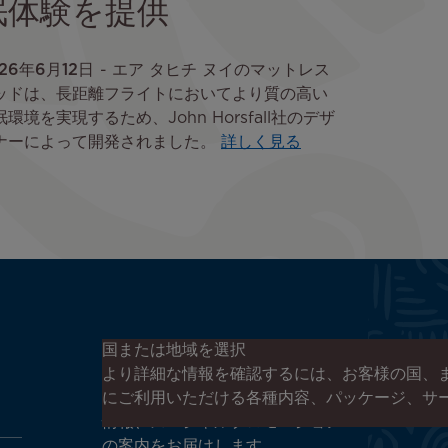
眠体験を提供
26年6月12日
エア タヒチ ヌイのマットレス
ッドは、長距離フライトにおいてより質の高い
眠環境を実現するため、John Horsfall社のデザ
ナーによって開発されました。
詳しく見る
エア タヒチ ヌイのニュースレタ
国または地域を選択
ーに登録する
より詳細な情報を確認するには、お客様の国、
エア タヒチ ヌイやタヒチの最新
にご利用いただける各種内容、パッケージ、サ
情報、スペシャルプロモーション
の案内をお届けします