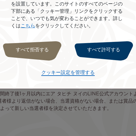
を設置しています。このサイトのすべてのページの
下部にある「クッキー管理」リンクをクリックする
年4月25日 日本帰着となります。（※ご利用には除外日がありま
ことで、いつでも気が変わることができます。詳し
便もございます。
くは
こちら
をクリックしてください。
きません。
ャージなどの諸税金および発券手数料はご当選者様のご負担と
ヌイが最終的な決定権を留保することとなります。
らせいたします。
すべて拒否する
すべて許可する
応募者をキャンペーン期間終了後1ヶ月以内に厳正なる抽選の
ヌイのLINE公式アカウントをブロックしていた場合、当選は
クッキー設定を管理する
に関するすべての事項に関し、主催者であるエア タヒチ ヌイ
間終了後1ヶ月以内にエア タヒチ ヌイのLINE公式アカウント
選者様より返信がない場合、当選資格がない場合、または賞品
よって新しい当選者様を決定させていただきます。