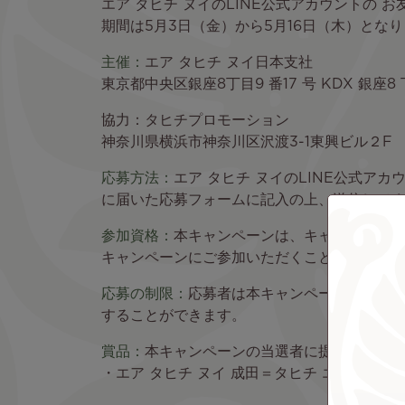
エア タヒチ ヌイのLINE公式アカウントの
期間は5月3日（金）から5月16日（木）とな
主催：
エア タヒチ ヌイ日本支社
東京都中央区銀座8丁目9 番17 号 KDX 銀座8
協力：
タヒチプロモーション
神奈川県横浜市神奈川区沢渡3-1東興ビル２F
応募方法
：
エア タヒチ ヌイのLINE公式
に届いた応募フォームに記入の上、送信してく
参加資格：
本キャンペーンは、キャンペーン期
キャンペーンにご参加いただくことはできませ
応募の制限：
応募者は本キャンペーンの条件を
することができます。
賞品：
本キャンペーンの当選者に提供される
・エア タヒチ ヌイ 成田＝タヒチ エコノミー