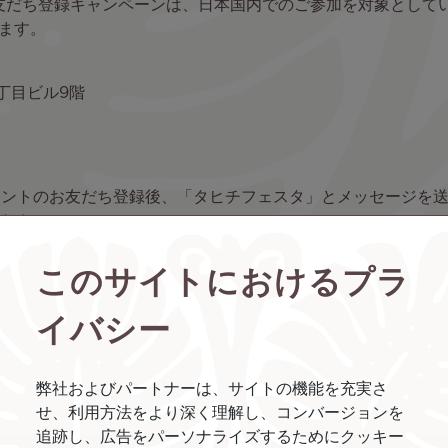
 お友だち登録キャンペーンは、日本国内でのご参加を対象として
ります。
 丁目ビル9階
アカウントのお友だち登録後、「タヒチフェスタ」とメッセージを
ださい。
間開始時点で18歳以上の日本居住者が対象となります。主催
このサイトにおけるプラ
ん。
イバシー
満たさなければ無効となります。また、キャンペーン期間中に
弊社およびパートナーは、サイトの機能を充実さ
賞品は以下の通りです。
せ、利用方法をより深く理解し、コンバージョンを
クラス往復航空券 1組2名様
追跡し、広告をパーソナライズするためにクッキー