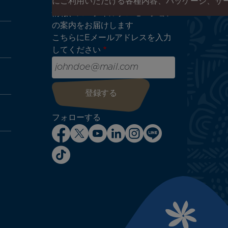
エア タヒチ ヌイやタヒチの最新
にご利用いただける各種内容、パッケージ、サ
情報、スペシャルプロモーション
の案内をお届けします
こちらにEメールアドレスを入力
してください
フォローする