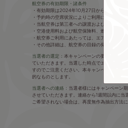
航空券の有効期限・諸条件
・有効期限は2024年10月27日から2025
・予約時の空席状況によりご利用になれない
・当航空券は第三者への譲渡および換金はで
・空港使用料および航空保険料、燃油サーチ
・航空券ご利用にあたっては、エア タヒチ 
・その他詳細は、航空券の目録の発送時にお知
当選者の選定：
本キャンペーンの要項を満たす
ていただきます。当選した時点でエア タヒチ 
すのでご注意ください。本キャンペーンの抽選
的なものとします。
当選者への連絡：
当選者様にはキャンペーン期
させていただきます。連絡から1週間以内に当
ご希望されない場合は、再度無作為抽出方法に