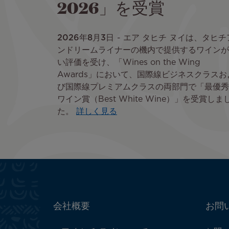
2026」を受賞
2026年8月3日
エア タヒチ ヌイは、タヒチ
ンドリームライナーの機内で提供するワインが
い評価を受け、「Wines on the Wing
Awards」において、国際線ビジネスクラスお
び国際線プレミアムクラスの両部門で「最優秀
ワイン賞（Best White Wine）」を受賞しま
た。
詳しく見る
ATN:
会社概要
お問
Footer