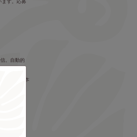
います。応募
送信。自動的
者の関係者は本
1回のみ応募