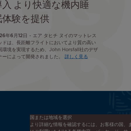
導入 より快適な機内睡
眠体験を提供
26年6月12日
エア タヒチ ヌイのマットレス
ッドは、長距離フライトにおいてより質の高い
眠環境を実現するため、John Horsfall社のデザ
ナーによって開発されました。
詳しく見る
エア タヒチ ヌイのニュースレタ
国または地域を選択
ーに登録する
より詳細な情報を確認するには、お客様の国、