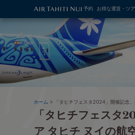
ATN:
予約
お得な運賃・ツ
Main
menu
メ
イ
block
イ
メ
ン
ー
コ
ジ
ン
テ
ン
ツ
に
進
む
パ
ホーム
「タヒチフェスタ2024」開催記念、
「タヒチフェスタ20
ン
く
ず
ア タヒチ ヌイの