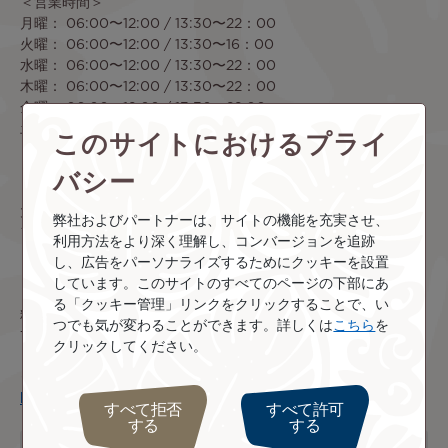
＜営業時間
＞
月曜： 06:00〜12:00 / 13:30〜22：00
火曜： 06:00〜12:00 / 13:30〜16：00
水曜： 06:00〜12:00 / 13:30〜22：00
木曜： 06:00〜12:00 / 13:30〜22：00
金曜： 06:00〜12:00 / 13:30〜22:00
土曜： 06:00〜12:00 / 13:30〜22:00
このサイトにおけるプライ
日曜： 06:00〜12:00 / 13:30〜22:00
バシー
＜料金＞
大型スーツケースまたは箱 - 24時間につき、950パシフィック
弊社およびパートナーは、サイトの機能を充実させ、
フラン/ 8ユーロ
利用方法をより深く理解し、コンバージョンを追跡
※マスターカードまたはビザカードでのお支払可
し、広告をパーソナライズするためにクッキーを設置
しています。このサイトのすべてのページの下部にあ
＜お問い合わせ先＞
る「クッキー管理」リンクをクリックすることで、い
料金や営業時間などの詳細は下記までお問い合わせください。
つでも気が変わることができます。詳しくは
こちら
を
Tel: (689) 40 86 60 61
クリックしてください。
タヒチファアア国際空港 公式WEBサイト
http://www.tahiti-aeroport.pf/index.php
すべて拒否
すべて許可
する
する