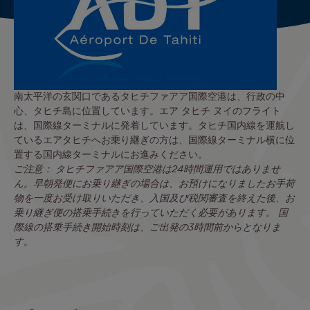
南太平洋の玄関口であるタヒチファアア国際空港は、行政の中
心、タヒチ島に位置しています。エア タヒチ ヌイのフライト
は、国際線ターミナルに発着しています。タヒチ国内線を運航し
ているエアタヒチへお乗り継ぎの方は、国際線ターミナル横に位
置する国内線ターミナルにお進みください。
ご注意： タヒチファアア国際空港は24時間運用ではありませ
ん。早朝発便にお乗り継ぎの場合は、お預けになりましたお手荷
物を一度お受け取りいただき、入国及び税関審査を終えた後、お
乗り継ぎ便の搭乗手続きを行っていただく必要があります。 国
際線の搭乗手続き開始時刻は、ご出発の3時間前からとなりま
す。