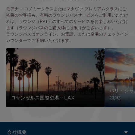
モアナ エコノミークラスまたはマナヴァ プレミアムクラスにご
搭乗のお客様も、有料のラウンジパスサービスをご利用いただけ
れば、ラウンジ（PPT）のすべてのサービスをお楽しみいただけ
ます（ラウンジパスのご購入枠には限りがございます）。
ラウンジパスはオンライン、お電話、または空港のチェックイン
カウンターでご予約いただけます。
パリ - シ
ロサンゼルス国際空港 - LAX
CDG
ATN:
会社概要