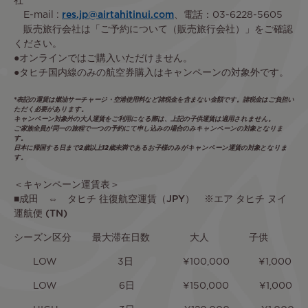
社
E-mail :
res.jp@airtahitinui.com
、電話：03-6228-5605
販売旅行会社は
「ご予約について（販売旅行会社）」
をご確認
ください。
●オンラインではご購入いただけません。
●タヒチ国内線のみの航空券購入はキャンペーンの対象外です。
*表記の運賃は燃油サーチャージ・空港使用料など諸税金を含まない金額です。諸税金はご負担い
ただく必要があります。
キャンペーン対象外の大人運賃をご利用になる際は、上記の子供運賃は適用されません。
ご家族全員が同一の旅程で一つの予約にて申し込みの場合のみキャンペーンの対象となりま
す。
日本に帰国する日まで2歳以上12歳未満であるお子様のみがキャンペーン運賃の対象となりま
す。
＜キャンペーン運賃表＞
■
成田 ⇔ タヒチ 往復航空運賃（JPY） ※エア タヒチ ヌイ
運航便 (TN)
シーズン区分 最大滞在日数 大人 子供
LOW 3日 ¥100,000 ¥1,000
LOW 6日 ¥150,000 ¥1,000