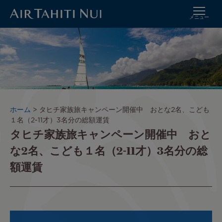
メニュー
メ
イ
イ
メ
ン
ー
コ
ジ
ン
テ
ン
ツ
パ
ホーム
タヒチ家族旅キャンペーン開催中 おとな2名、こども
に
ン
１名（2-11才）3名分の総額運賃
進
タヒチ家族旅キャンペーン開催中 おと
く
む
ず
な2名、こども１名（2-11才）3名分の総
額運賃