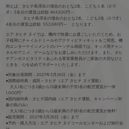
例えば、タヒチ島滞在の場合のおとな2名、こども１名（2-11
才）3名分の運賃は総額 464,620円～
タヒチ島滞在の場合のおとな2名、こども2名（2-11才）
4名分の運賃は総額 552,680円～ となります。
エア タヒチ ヌイでは、機内で快適にお過ごしいただくため、お
子様用にチャイルドミールやアクティビティキットをご用意。機
内エンターテインメントのパーソナル画面では、キッズ用チャン
ネルやアニメ、ゲームなどをお楽しみいただけます。また、タヒ
チアンホスピタリティあふれる客室乗務員がご家族の大切なひと
ときを、心を込めてサポートいたします。
●対象出発期間：2027年3月26日（金）まで
●国際線特典：成田～タヒチ（エア タヒチ ヌイ運航）
大人1名につき2歳から12歳未満の子供1名の航空運賃が一律
1,000円*
●国内線特典：タヒチ国内線（エア タヒチ運航、キャンペーン対
象の島のみ）
大人1名につき2歳から12歳未満の子供1名の航空運賃が無料*
●販売期間： 2027年3月26日（金）まで
●予約・購入方法：エア タヒチ ヌイコールセンターおよび旅行会