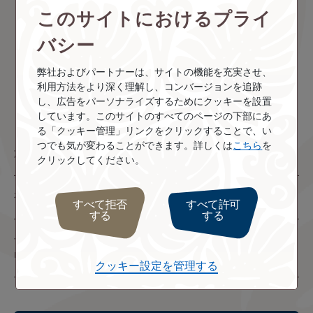
このサイトにおけるプライ
・
トランスオービット
・
スカイクルートラベル
バシー
・
ファイブスタークラブ
・
株式会社たびえもん
・
タヒチ旅行専門店 フォーティ・ナインリゾーツ
弊社およびパートナーは、サイトの機能を充実させ、
・
StandStart
利用方法をより深く理解し、コンバージョンを追跡
し、広告をパーソナライズするためにクッキーを設置
しています。このサイトのすべてのページの下部にあ
る「クッキー管理」リンクをクリックすることで、い
つでも気が変わることができます。詳しくは
こちら
を
旅程日
2025年10月28日
-
2027年3月26日
クリックしてください。
有効期限: 2027年3月26日
すべて拒否
すべて許可
する
する
予約・購入：エア タヒチ ヌイコールセンター（E-mail :
res.jp@airtahitinui.com、03-6228-5605)および旅行会社
クッキー設定を管理する