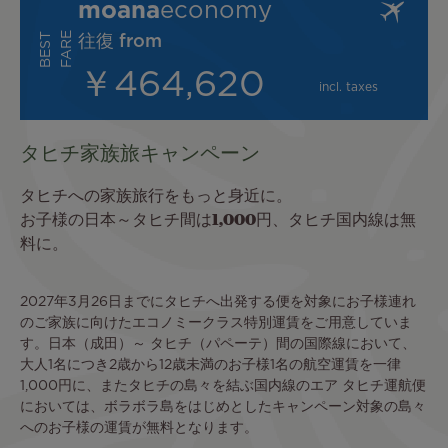
moana
economy
E
B
E
S
T
F
A
R
往復 from
￥464,620
incl. taxes
タヒチ家族旅キャンペーン
タヒチへの家族旅行をもっと身近に。
お子様の日本～タヒチ間は1,000円、タヒチ国内線は無
料に。
2027年3月26日までにタヒチへ出発する便を対象にお子様連れ
のご家族に向けたエコノミークラス特別運賃をご用意していま
す。日本（成田）～ タヒチ（パペーテ）間の国際線において、
大人1名につき2歳から12歳未満のお子様1名の航空運賃を一律
1,000円に、またタヒチの島々を結ぶ国内線のエア タヒチ運航便
においては、ボラボラ島をはじめとしたキャンペーン対象の島々
へのお子様の運賃が無料となります。