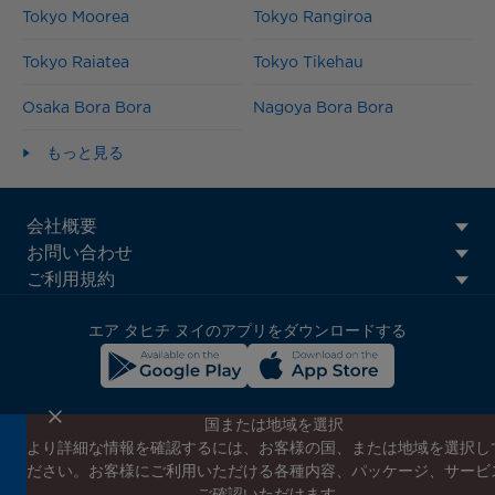
Tokyo Moorea
Tokyo Rangiroa
Tokyo Raiatea
Tokyo Tikehau
Osaka Bora Bora
Nagoya Bora Bora
もっと見る
ATN:
会社概要
Footer
お問い合わせ
menu
ご利用規約
block
エア タヒチ ヌイのアプリをダウンロードする
国または地域を選択
より詳細な情報を確認するには、お客様の国、または地域を選択し
エア タヒチ ヌイのニュースレターに登録する
ださい。お客様にご利用いただける各種内容、パッケージ、サービ
エア タヒチ ヌイやタヒチの最新情報、スペシャルプロモーショ
ご確認いただけます。