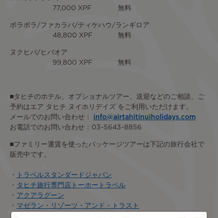
77,000 XPF 無料
ボラボラ/ファカラバ/ティケハウ/ランギロア
48,800 XPF 無料
ヌクヒバ/ヒバオア
99,800 XPF 無料
■タヒチのホテル、オプショナルツアー、送迎などのご相談、ご
予約はエア タヒチ ヌイホリデイズ をご利用いただけます。
メールでのお問い合わせ：
info@airtahitinuiholidays.com
お電話でのお問い合わせ：03-5643-8856
■ファミリー運賃を使ったパッケージツアーは下記の旅行会社で
販売中です。
・
トラベルスタンダードジャパン
・
タヒチ旅行専門店トーホートラベル
・
アクアラグーン
・
マゼラン・リゾーツ・アンド・トラスト
・
アーベーセー タヒチウェディング＆トラベル