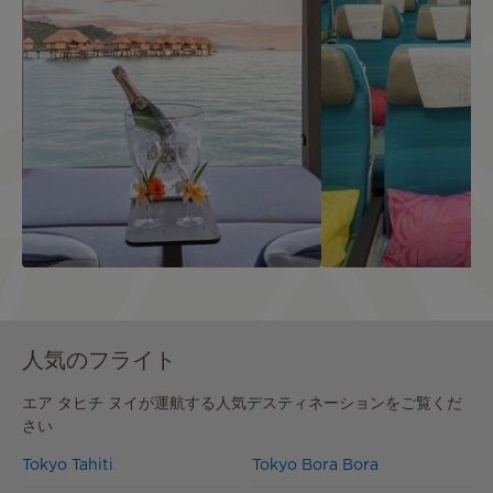
エア タヒチ ヌイ、夏のスペシャルオ
隣席追加プラン
ファー
￥68,880
諸
人気のフライト
￥136,900
諸税金込
エア タヒチ ヌイが運航する人気デスティネーションをご覧くだ
さい
Tokyo Tahiti
Tokyo Bora Bora