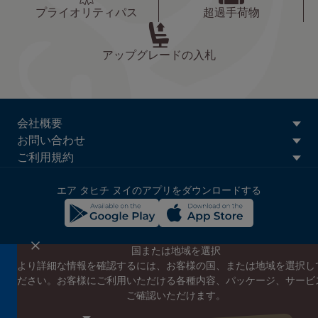
プライオリティパス
超過手荷物
アップグレードの入札
ATN:
会社概要
Footer
お問い合わせ
menu
ご利用規約
block
エア タヒチ ヌイのアプリをダウンロードする
国または地域を選択
より詳細な情報を確認するには、お客様の国、または地域を選択し
エア タヒチ ヌイのニュースレターに登録する
ださい。お客様にご利用いただける各種内容、パッケージ、サービ
エア タヒチ ヌイやタヒチの最新情報、スペシャルプロモーショ
ご確認いただけます。
ンの案内をお届けします
こちらにEメールアドレスを入力してください