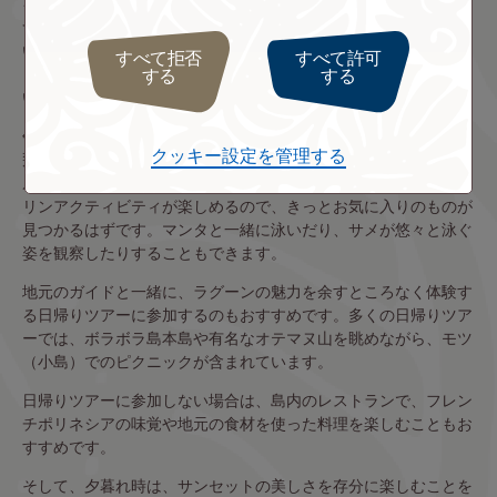
イキングコースは上級者向けです。難易度の高いルートでは、必
ず事前に情報をご確認のうえ、ガイド同行にてお楽しみくださ
い。
すべて拒否
すべて許可
また、よりアクティブにフレンチポリネシアの自然を楽しみた
する
する
い方は
スポーツパッケージ旅行
のご利用もおすすめです。
午後には、世界で最も有名なラグーンのひとつである美しい海に
クッキー設定を管理する
飛び込んでみましょう。シュノーケリング、スタンドアップパド
ル、ジェットスキー、スキューバダイビングなど、さまざまなマ
リンアクティビティが楽しめるので、きっとお気に入りのものが
見つかるはずです。マンタと一緒に泳いだり、サメが悠々と泳ぐ
姿を観察したりすることもできます。
地元のガイドと一緒に、ラグーンの魅力を余すところなく体験す
る日帰りツアーに参加するのもおすすめです。多くの日帰りツア
ーでは、ボラボラ島本島や有名なオテマヌ山を眺めながら、モツ
（小島）でのピクニックが含まれています。
日帰りツアーに参加しない場合は、島内のレストランで、フレン
チポリネシアの味覚や地元の食材を使った料理を楽しむこともお
すすめです。
そして、夕暮れ時は、サンセットの美しさを存分に楽しむことを