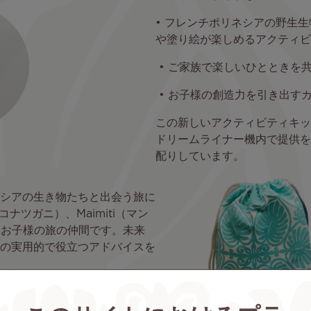
• フレンチポリネシアの野生
や塗り絵が楽しめるアクティビ
• ご家族で楽しいひとときを
• お子様の創造力を引き出す
この新しいアクティビティキッ
ドリームライナー機内で提供を
配りしています。
シアの生き物たちと出会う旅に
ココナツガニ）、Maimiti（マン
）は、お子様の旅の仲間です。未来
の実用的で役立つアドバイスを
ターテイメントにプラスして提
向け雑誌、映画、テレビシリー