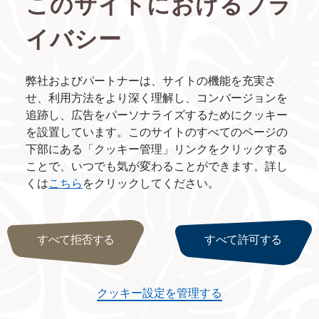
このサイトにおけるプラ
しみいただけます。
イバシー
での良質なオーディオ体験を提供する新しいオーディオヘッドセ
るこのヘッドセットは、再利用することが可能で、各便の到着
弊社およびパートナーは、サイトの機能を充実さ
せ、利用方法をより深く理解し、コンバージョンを
のお客様向けに、赤ちゃんのためのコンフォートキットも提供
追跡し、広告をパーソナライズするためにクッキー
つといった赤ちゃんの必需品に加え、かわいらしいクジラのぬ
を設置しています。このサイトのすべてのページの
での旅行体験をより素晴らしいものとするために努力を続ける
下部にある「クッキー管理」リンクをクリックする
極的に進めています。機内持ち込みアイテムの重量制限、食品
ことで、いつでも気が変わることができます。詳し
り組むプログラムの一環です。
くは
こちら
をクリックしてください。
すべて拒否する
すべて許可する
イ
メ
クッキー設定を管理する
ー
ジ