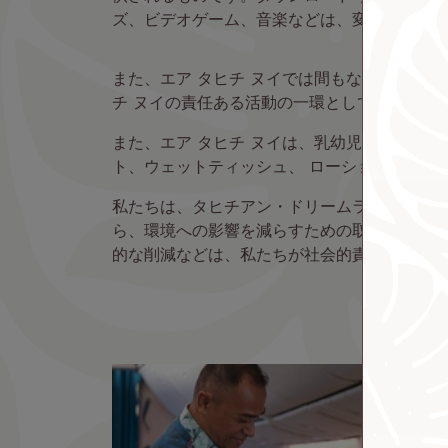
ズ、ビデオゲーム、音楽などは、変わらずお楽
また、エア タヒチ ヌイでは間もなく、機内
チ ヌイの責任ある活動の一環として採用され
また、エア タヒチ ヌイは、乳幼児をお連れ
ト、ウェットティッシュ、 ローション、おむ
私たちは、タヒチアン・ドリームライナー機内
ら、環境への影響を減らすための取り組みも積
的な削減などは、私たちが社会的責任のもと取