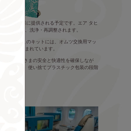
ットがお子様に提供される予定です。エア タヒ
後に回収され、洗浄・再調整されます。
しています。このキットには、オムツ交換用マッ
いぐるみが含まれています。
と共に、皆さまの安全と快適性を確保しなが
廃棄の削減、使い捨てプラスチック包装の段階