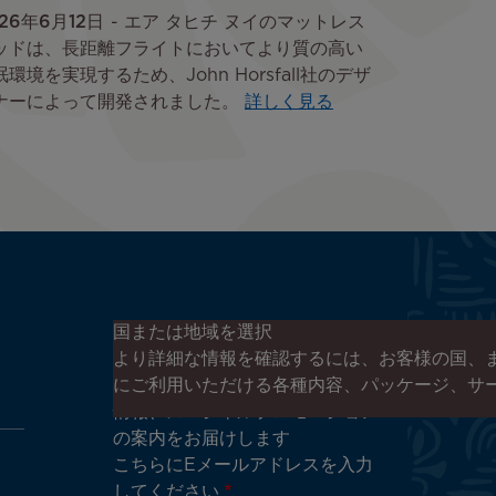
26年6月12日
エア タヒチ ヌイのマットレス
ッドは、長距離フライトにおいてより質の高い
眠環境を実現するため、John Horsfall社のデザ
ナーによって開発されました。
詳しく見る
エア タヒチ ヌイのニュースレタ
国または地域を選択
ーに登録する
より詳細な情報を確認するには、お客様の国、
エア タヒチ ヌイやタヒチの最新
にご利用いただける各種内容、パッケージ、サ
情報、スペシャルプロモーション
の案内をお届けします
こちらにEメールアドレスを入力
してください