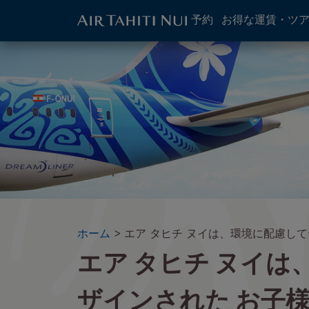
ATN:
予約
お得な運賃・ツ
Main
menu
メ
イ
block
イ
メ
ン
ー
コ
ジ
ン
テ
ン
ツ
に
進
む
パ
ホーム
エア タヒチ ヌイは、環境に配慮し
エア タヒチ ヌイは
ン
く
ず
ザインされた お子