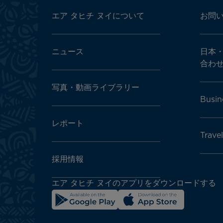
Footer
menu
エア タヒチ ヌイについて
お問
block
ニュース
日本
合わ
写真・動画ライブラリー
Busin
レポート
Trave
採用情報
エア タヒチ ヌイのアプリをダウンロードする