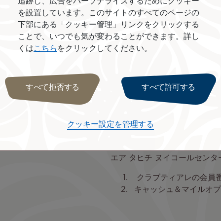
追跡し、広告をパーソナライズするためにクッキー
オンラインでのご利用方法
を設置しています。このサイトのすべてのページの
下部にある「クッキー管理」リンクをクリックする
ご予約時
に「キャッシュ
ことで、いつでも気が変わることができます。詳し
クラブティアレのアカウ
くは
こちら
をクリックしてください。
通常のご予約手続きと同
イル数を選択してくださ
スクロールでマイル数を
すべて拒否する
すべて許可する
が表示されます。
残額と税金のお支払いの
い。
クッキー設定を管理する
お支払いを確定してくだ
エア タヒチ ヌイコールセン
クラブティアレの会員
キャッシュ＆マイルオプ