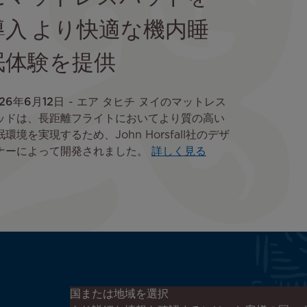
導入 より快適な機内睡
眠体験を提供
26年6月12日
エア タヒチ ヌイのマットレス
ッドは、長距離フライトにおいてより質の高い
眠環境を実現するため、John Horsfall社のデザ
ナーによって開発されました。
詳しく見る
エア タヒチ ヌイのニュースレタ
国または地域を選択