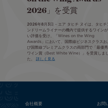
2026」を受賞
2026年8月3日
エア タヒチ ヌイは、タヒチ
ンドリームライナーの機内で提供するワインが
い評価を受け、「Wines on the Wing
Awards」において、国際線ビジネスクラスお
び国際線プレミアムクラスの両部門で「最優秀
ワイン賞（Best White Wine）」を受賞しま
た。
詳しく見る
ATN:
会社概要
お問