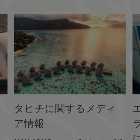
イ
メ
ー
ジ
内
タヒチに関するメディ
ア情報