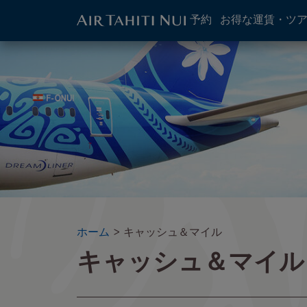
ATN:
予約
お得な運賃・ツ
Main
menu
メ
イ
block
イ
メ
ン
ー
コ
ジ
ン
テ
ン
ツ
に
進
む
パ
ホーム
キャッシュ＆マイル
キャッシュ＆マイル
ン
く
ず