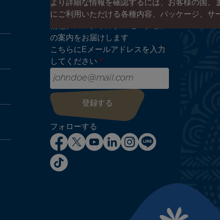
ーに登録する
より詳細な情報を確認するには、お客様の国、
エア タヒチ ヌイやタヒチの最新
にご利用いただける各種内容、パッケージ、サ
情報、スペシャルプロモーション
の案内をお届けします
こちらにEメールアドレスを入力
してください
フォローする