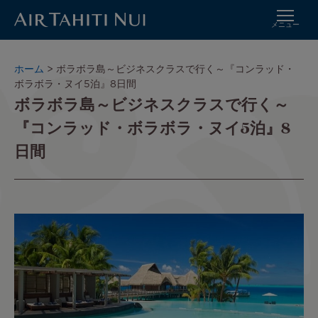
メニュー
メ
イ
パ
ホーム
ボラボラ島～ビジネスクラスで行く～『コンラッド・
ン
ン
ボラボラ・ヌイ5泊』8日間
コ
ボラボラ島～ビジネスクラスで行く～
く
ン
ず
『コンラッド・ボラボラ・ヌイ5泊』8
テ
ン
日間
ツ
に
進
む