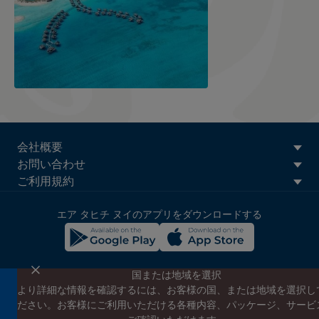
ATN:
会社概要
Footer
お問い合わせ
menu
ご利用規約
block
エア タヒチ ヌイのアプリをダウンロードする
国または地域を選択
より詳細な情報を確認するには、お客様の国、または地域を選択し
エア タヒチ ヌイのニュースレターに登録する
ださい。お客様にご利用いただける各種内容、パッケージ、サービ
エア タヒチ ヌイやタヒチの最新情報、スペシャルプロモーショ