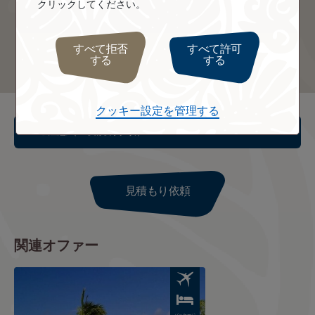
クリックしてください。
すべて拒否
すべて許可
する
する
ボラボラ島
タヒチ島
クッキー設定を管理する
ご注意（重要説明事項）
見積もり依頼
関連オファー
Image