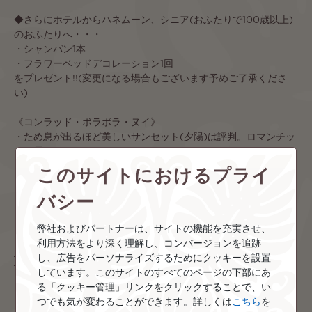
◆さらにホテルからハネムーン、シニア(おふたりで100歳以上)
のおふたりへ・・・
・シャンパン1本
・フラワーベッドデコレーション1回
をプレゼント!!(変更になる場合もございます予めご了承くださ
い)
《コンラッド・ボラボラ・ヌイ》
・ため息が出るほど美しいサンセット(夕陽)は評判。ロマンチッ
クな雰囲気がハネムーンにぴったり♪
このサイトにおけるプライ
・ボラボラ島で一番長い、ホワイトサンドビーチと目の前に広が
るターコイズブルーのラグーンの全景が魅力！
バシー
※ツアー詳細については
こちら
ご覧ください。
弊社およびパートナーは、サイトの機能を充実させ、
利用方法をより深く理解し、コンバージョンを追跡
旅程に含まれる島
し、広告をパーソナライズするためにクッキーを設置
しています。このサイトのすべてのページの下部にあ
る「クッキー管理」リンクをクリックすることで、い
つでも気が変わることができます。詳しくは
こちら
を