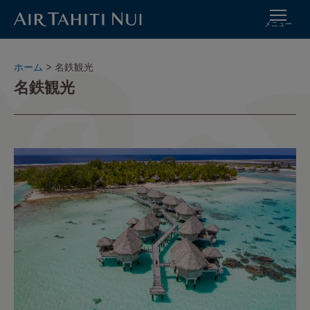
メニュー
メ
イ
パ
ホーム
名鉄観光
ン
名鉄観光
ン
コ
く
ン
ず
テ
ン
ツ
イ
に
メ
進
ー
む
ジ