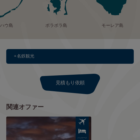
ハウ島
ボラボラ島
モーレア島
名鉄観光
見積もり依頼
関連オファー
Image
パッケージ