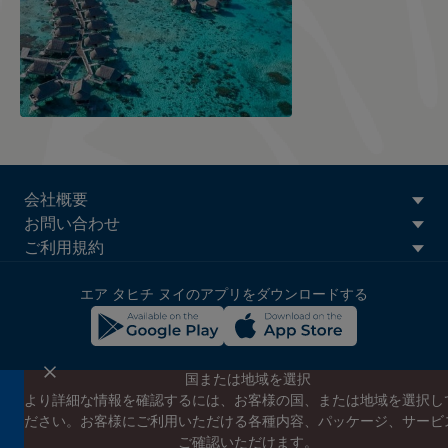
ATN:
会社概要
Footer
お問い合わせ
menu
ご利用規約
block
エア タヒチ ヌイのアプリをダウンロードする
国または地域を選択
より詳細な情報を確認するには、お客様の国、または地域を選択し
エア タヒチ ヌイのニュースレターに登録する
ださい。お客様にご利用いただける各種内容、パッケージ、サービ
エア タヒチ ヌイやタヒチの最新情報、スペシャルプロモーショ
ご確認いただけます。
ンの案内をお届けします