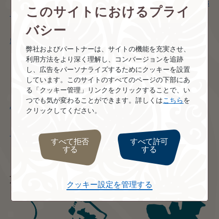
・
憧れの水上バンガローに泊まるタヒチ/ティケハウ島の休日 8
このサイトにおけるプライ
日間
バシー
・
ヒルトンモーレアラグーンリゾート＆スパ（水上バンガロー)
5日間
弊社およびパートナーは、サイトの機能を充実させ、
利用方法をより深く理解し、コンバージョンを追跡
し、広告をパーソナライズするためにクッキーを設置
►プレミアムクラスで旅するタヒチ
しています。このサイトのすべてのページの下部にあ
る「クッキー管理」リンクをクリックすることで、い
・
水上バンガローに泊まるタヒチ マナバビーチモーレア（水上
つでも気が変わることができます。詳しくは
こちら
を
バンガロー）の休日 5日間
クリックしてください。
・
青のグラデーションを眺める！ソフィテルキアオラモーレア
（水上バンガロー）の休日 5日間
すべて拒否
すべて許可
する
する
旅程に含まれる島
クッキー設定を管理する