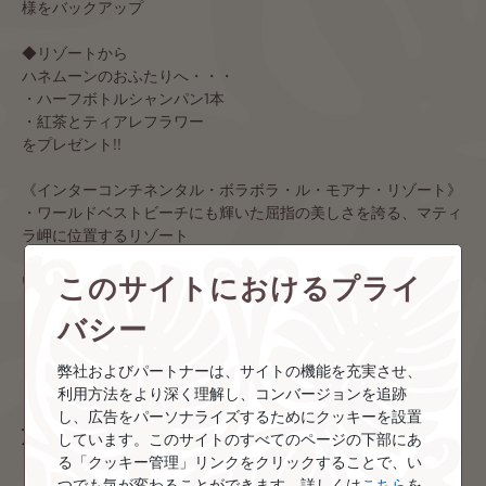
様をバックアップ
◆リゾートから
ハネムーンのおふたりへ・・・
・ハーフボトルシャンパン1本
・紅茶とティアレフラワー
をプレゼント!!
《インターコンチネンタル・ボラボラ・ル・モアナ・リゾート》
・ワールドベストビーチにも輝いた屈指の美しさを誇る、マティ
ラ岬に位置するリゾート
・温かいおもてなしが評判の自然豊かで、ラグーンの色彩が美し
このサイトにおけるプライ
い♪
・姉妹ホテル「タラソスパ」へのシャトルボートが運行(有料)。
バシー
タラソのレストランやスパ施設なども利用できます
弊社およびパートナーは、サイトの機能を充実させ、
※ツアー詳細については
こちら
ご覧ください。
利用方法をより深く理解し、コンバージョンを追跡
し、広告をパーソナライズするためにクッキーを設置
旅程に含まれる島
しています。このサイトのすべてのページの下部にあ
る「クッキー管理」リンクをクリックすることで、い
つでも気が変わることができます。詳しくは
こちら
を