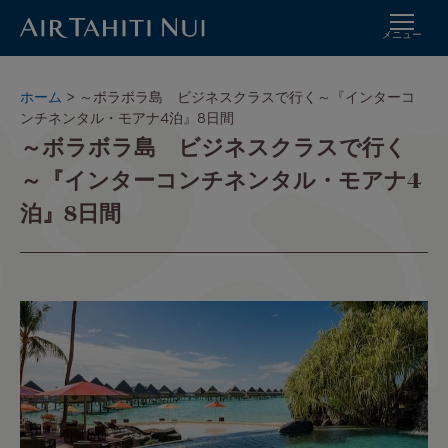
メニュー
メ
イ
パ
ホーム
～ボラボラ島 ビジネスクラスで行く～『インターコ
ン
ン
ンチネンタル・モアナ4泊』8日間
コ
～ボラボラ島 ビジネスクラスで行く
く
ン
ず
～『インターコンチネンタル・モアナ4
テ
ン
泊』8日間
ツ
に
進
む