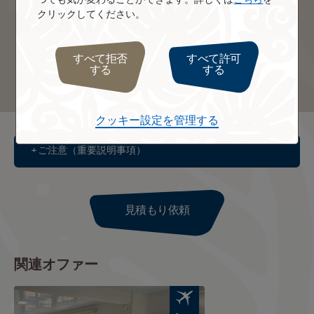
クリックしてください。
すべて拒否
すべて許可
する
する
ボラボラ島
タヒチ島
クッキー設定を管理する
ご注意（重要説明事項）
見積もり依頼
関連オファー
Image