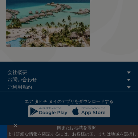
ATN:
会社概要
Footer
お問い合わせ
menu
ご利用規約
block
エア タヒチ ヌイのアプリをダウンロードする
国または地域を選択
より詳細な情報を確認するには、お客様の国、または地域を選択し
エア タヒチ ヌイのニュースレターに登録する