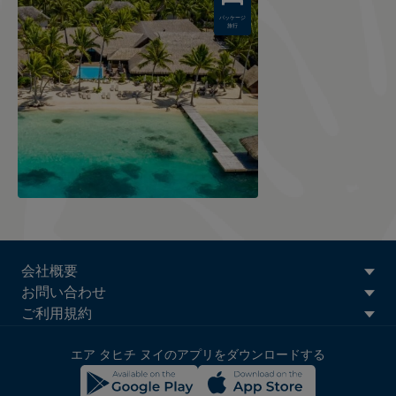
パッケージ
旅行
ATN:
会社概要
Footer
お問い合わせ
menu
ご利用規約
block
エア タヒチ ヌイのアプリをダウンロードする