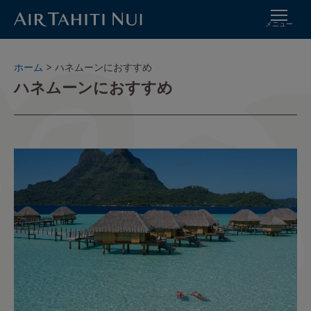
メニュー
メ
イ
パ
ホーム
ハネムーンにおすすめ
ン
ハネムーンにおすすめ
ン
コ
く
ン
ず
テ
ン
ツ
に
進
む