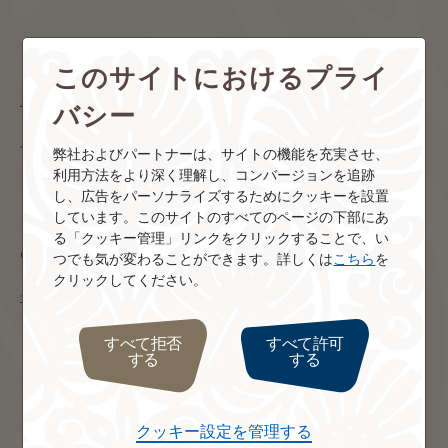
＜ランギロア島＞
このサイトにおけるプライ
・
2026/3/31までの3泊以上の予約限定 キアオラ・リゾート＆
スパ（4泊・5泊）の休日
（アクアラグーン）
バシー
・
ランギロアのプチペンションに滞在 8日間
（トーホートラベ
ル）
弊社およびパートナーは、サイトの機能を充実させ、
利用方法をより深く理解し、コンバージョンを追跡
し、広告をパーソナライズするためにクッキーを設置
＜タヒチ島＞
しています。このサイトのすべてのページの下部にあ
・
インターコンチネンタルタヒチ 3泊5日間 マルシェツアー付
る「クッキー管理」リンクをクリックすることで、い
(エス・ティー・ワールド）
つでも気が変わることができます。詳しくは
こちら
を
・
プレミアムクラス利用 タヒチ島最大級のプール ヒルトン タヒ
クリックしてください。
チ リゾート 5日間
(トラベルスタンダード）
・
タヒチパールビーチリゾートに泊まる8日間
（トランスオービ
ット）
すべて拒否
すべて許可
する
する
・
ヒルトン ホテル タヒチ / オーシャンビュー4日間
（スカイ
クルートラベル）
クッキー設定を管理する