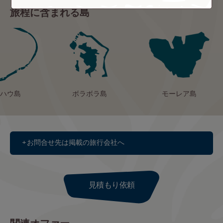
旅程に含まれる島
ハウ島
ボラボラ島
モーレア島
お問合せ先は掲載の旅行会社へ
見積もり依頼