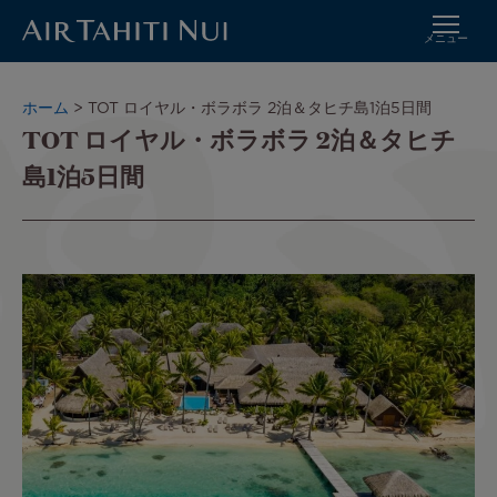
メニュー
メ
イ
パ
ホーム
TOT ロイヤル・ボラボラ 2泊＆タヒチ島1泊5日間
ン
TOT ロイヤル・ボラボラ 2泊＆タヒチ
ン
コ
く
島1泊5日間
ン
ず
テ
ン
ツ
に
進
む