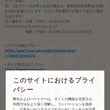
ャージ不要）
注）上記プランをお申し込みの場合は、事前座席指定料金(往復)
が2名分必要となります（ただし予約事情でお取りできない場合
もあります）
注）除外日：往路（TN87）12/28,2027年
1/8,2/5,4/9,4/12,4/30,10/1,12/27
復路（TN88）2027年2/14,3/25,3/28,5/6
<ツアー詳細は下記へ＞
https://user1.tour-up.jp/des/tom/pv.php?
c=3&id=2844276
<タヒチ旅行記はこちら＞
https://www.transorbit-
media.jp/blog/category/experiences/tahiti-experiences/
このサイトにおけるプライ
バシー
◆ボラボラ3泊＆4泊&5泊プラン、パールリゾート、インターコ
ンチネンタル・モアナ/タラソ、マイタイ宿泊プランもご用意
弊社およびパートナーは、サイトの機能を充実させ、
・モーレア・ランギロア・タハア島滞在プランも有り
利用方法をより深く理解し、コンバージョンを追跡
・パペーテのホテルを、希望のホテルに変更可能（要追加代金）
し、広告をパーソナライズするためにクッキーを設置
詳しくは「トランスオービットメディア」で検索 又はお問合せ