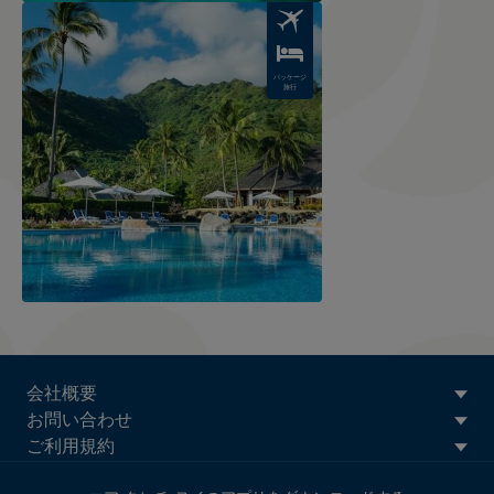
Image
パッケージ
旅行
ATN:
会社概要
Footer
お問い合わせ
menu
ご利用規約
block