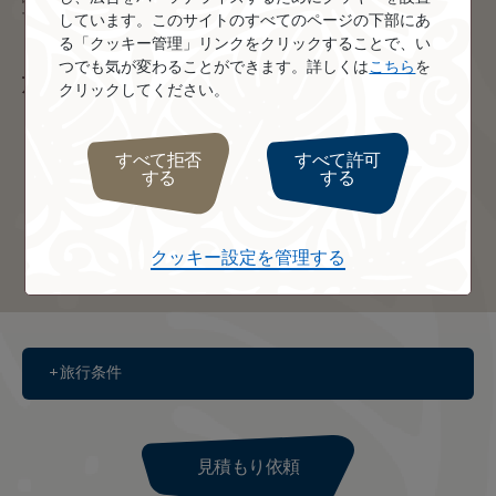
しています。このサイトのすべてのページの下部にあ
下さい 03-3539-5363
る「クッキー管理」リンクをクリックすることで、い
つでも気が変わることができます。詳しくは
こちら
を
旅程に含まれる島
クリックしてください。
すべて拒否
すべて許可
する
する
クッキー設定を管理する
ボラボラ島
タヒチ島
旅行条件
見積もり依頼