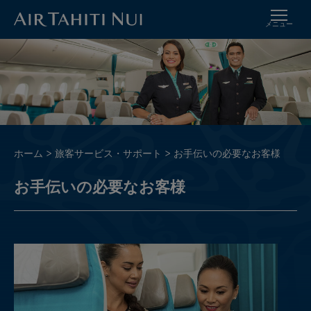
メニュー
メ
イ
イ
メ
ン
ー
コ
ジ
ン
テ
ン
ツ
パ
ホーム
旅客サービス・サポート
お手伝いの必要なお客様
に
ン
進
お手伝いの必要なお客様
く
む
ず