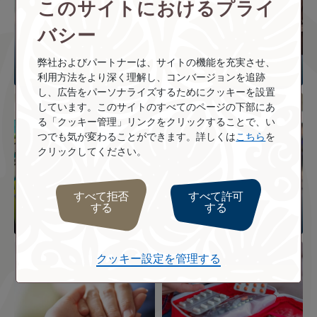
このサイトにおけるプライ
バシー
妊娠されているお客様
弊社およびパートナーは、サイトの機能を充実させ、
利用方法をより深く理解し、コンバージョンを追跡
し、広告をパーソナライズするためにクッキーを設置
Image
Image
しています。このサイトのすべてのページの下部にあ
る「クッキー管理」リンクをクリックすることで、い
つでも気が変わることができます。詳しくは
こちら
を
クリックしてください。
お身体の不自由なお客
すべて拒否
すべて許可
する
する
お身体の大きなお客様
様へのサポート
Image
Image
クッキー設定を管理する