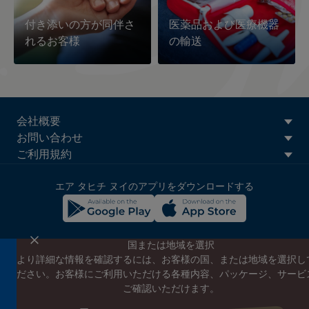
付き添いの方が同伴さ
医薬品および医療機器
れるお客様
の輸送
ATN:
会社概要
Footer
お問い合わせ
menu
ご利用規約
block
エア タヒチ ヌイのアプリをダウンロードする
国または地域を選択
より詳細な情報を確認するには、お客様の国、または地域を選択し
エア タヒチ ヌイのニュースレターに登録する
ださい。お客様にご利用いただける各種内容、パッケージ、サービ
エア タヒチ ヌイやタヒチの最新情報、スペシャルプロモーショ
ご確認いただけます。
ンの案内をお届けします
こちらにEメールアドレスを入力してください