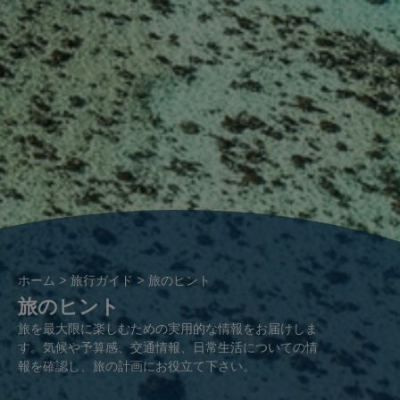
パ
ホーム
旅行ガイド
旅のヒント
旅のヒント
ン
く
旅を最大限に楽しむための実用的な情報をお届けしま
ず
す。気候や予算感、交通情報、日常生活についての情
報を確認し、旅の計画にお役立て下さい。