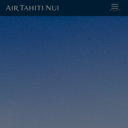
メニュー
メ
イ
ン
コ
ン
テ
ン
ツ
に
進
む